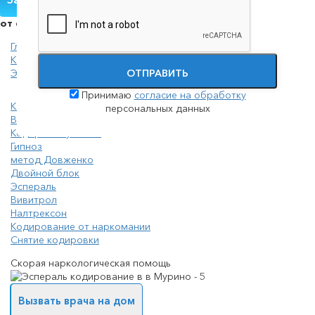
от 6 000 руб.
Главная
Кодирование
ОТПРАВИТЬ
Эспераль
Принимаю
согласие на обработку
Кодирование от алкоголизма на дому
персональных данных
Вшивание от алкогольной зависимости
Кодировка уколом
Гипноз
метод Довженко
Двойной блок
Эспераль
Вивитрол
Налтрексон
Кодирование от наркомании
Снятие кодировки
Скорая наркологическая помощь
Вызвать врача на дом