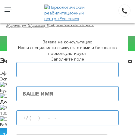
Выбрать ближайший центр
Мурино, ул. Шувалова, 5
Заявка на консультацию
Консультация
Наши специалисты свяжутся с вами и бесплатно
WhatsApp
проконсультируют
Заполните поле
Эспераль кодирование в в Мурино
Популярные города
Эффективное медикаментозное кодирование препаратом
Эспераль
Будем в течение
39 минут
Доступные
цены
100%
анонимность
Работаем
круглосуточно
Закодироваться от алкоголизма