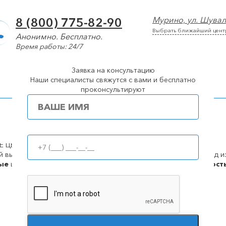
Мурино, ул. Шувал
8 (800) 775-82-90
Выбрать ближайший цент
Анонимно. Бесплатно.
Время работы: 24/7
Заявка на консультацию
арколог
Лечение алкоголизма
Лечение наркомании
Наши специалисты свяжутся с вами и бесплатно
проконсультируют
Популярные города
торно в в Мурино
 ЦЕНЫ.
ные
цены
100%
анонимност
Принудительное лечение алкоголизма (интервенция)