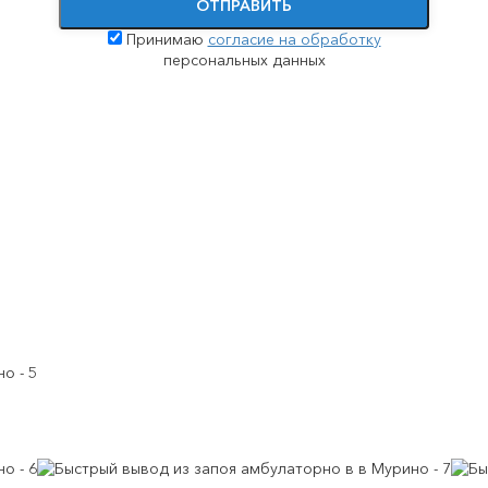
ОТПРАВИТЬ
Принимаю
согласие на обработку
Принудительное лечение наркозависимости
Помощь при передозировке наркотиками
персональных данных