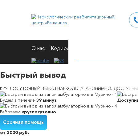
О нас
Кодирование
Вывод из запоя
Н
Быстрый вывод из запоя амбула
КРУГЛОСУТОЧНЫЙ ВЫЕЗД НАРКОЛОГА. АНОНИМНО. ДОСТУПНЫЕ
Будем в течение
39 минут
Доступ
Работаем
круглосуточно
Кодирование от алкоголизма на дому
Вшивание от алкогольной зависимости
Снятие симптомов алкогольной интоксикации
Принудительное выведение из запоя
Срочная помощь
от 3000 руб.