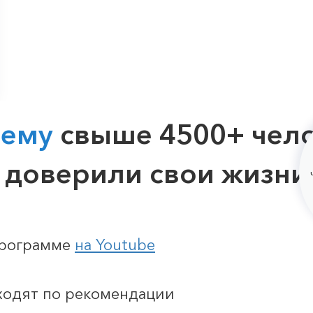
чему
свыше 4500+ чел
доверили свои жизни
программе
на Youtube
ходят по рекомендации