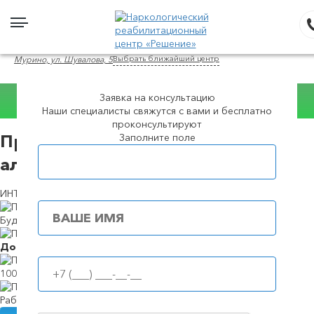
Выбрать ближайший центр
Мурино, ул. Шувалова, 5
Заявка на консультацию
Наши специалисты свяжутся с вами и бесплатно
Консультация WhatsApp
проконсультируют
Заполните поле
Принудительное лечение
Популярные города
алкоголизма в Мурино
ИНТЕРВЕНЦИЯ НА ПРОХОЖДЕНИЕ РЕАБИЛИТАЦИИ
Будем в течение
39 минут
Доступные
цены
100%
анонимность
Работаем
круглосуточно