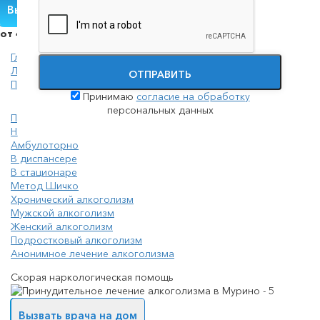
Вызвать нарколога
от 4000 руб.
Главная
Лечение алкоголизма
ОТПРАВИТЬ
Принудительное лечение алкоголизма (интервенция)
Принимаю
согласие на обработку
персональных данных
Принудительное лечение алкоголизма (интервенция)
На дому
Амбулоторно
В диспансере
В стационаре
Метод Шичко
Хронический алкоголизм
Мужской алкоголизм
Женский алкоголизм
Подростковый алкоголизм
Анонимное лечение алкоголизма
Скорая наркологическая помощь
Вызвать врача на дом