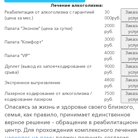
Лечение
алкоголизма:
Реабилитация от алкоголизма с гарантией
30
Заказ
(цена за мес.)
000руб.
услу
2000
Заказ
Палата "Эконом" (цена за сутки)
руб.
услу
3000
Заказ
Палата "Комфорт"
руб.
услу
4000
Заказ
Палата "VIP"
руб.
услу
Дуплет (вывод из запоя+кодирование от
9000
Заказ
срыва)
руб.
услу
4800
Заказ
Экстренное вытрезвление
руб.
услу
Лазерное кодирование от алкоголизма /
7500
Заказ
кодирование лазером
руб.
услу
Опасаясь за жизнь и здоровье своего близкого,
семья, как правило, принимает единственное
верное решение – обращение в реабилитацион
центр. Для прохождения комплексного лечения
нарколог на дому
должен получить согласие