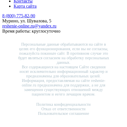
Контакты
Карта сайта
8 (800) 775-82-90
Мурино, ул. Шувалова, 5
reshenie-online.ru@yandex.ru
Время работы: круглосуточно
Персональные данные обрабатываются на сайте в
целях его функционирования, если вы не согласны,
пожалуйста покиньте сайт. В противном случае это
будет являться согласием на обработку персональных
данных.
Все содержащиеся на настоящем Сайте сведения
носят исключительно информационный характер и
предназначены для образовательных целей.
Информация, предоставляемая на сайте reshenie-
online.ru предназначена для поддержки, а не для
замещения существующих отношений между
пациентом и ее/его лечащим врачом.
Политика конфиденциальности
Отказ от ответственности
Пользовательское соглашение