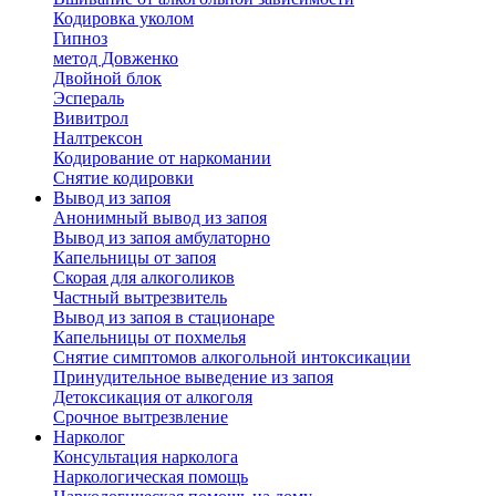
Кодировка уколом
Гипноз
метод Довженко
Двойной блок
Эспераль
Вивитрол
Налтрексон
Кодирование от наркомании
Снятие кодировки
Вывод из запоя
Анонимный вывод из запоя
Вывод из запоя амбулаторно
Капельницы от запоя
Скорая для алкоголиков
Частный вытрезвитель
Вывод из запоя в стационаре
Капельницы от похмелья
Снятие симптомов алкогольной интоксикации
Принудительное выведение из запоя
Детоксикация от алкоголя
Срочное вытрезвление
Нарколог
Консультация нарколога
Наркологическая помощь