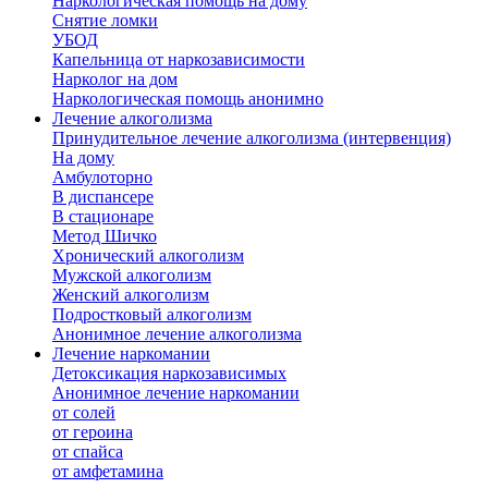
Наркологическая помощь на дому
Снятие ломки
УБОД
Капельница от наркозависимости
Нарколог на дом
Наркологическая помощь анонимно
Лечение алкоголизма
Принудительное лечение алкоголизма (интервенция)
На дому
Амбулоторно
В диспансере
В стационаре
Метод Шичко
Хронический алкоголизм
Мужской алкоголизм
Женский алкоголизм
Подростковый алкоголизм
Анонимное лечение алкоголизма
Лечение наркомании
Детоксикация наркозависимых
Анонимное лечение наркомании
от солей
от героина
от спайса
от амфетамина