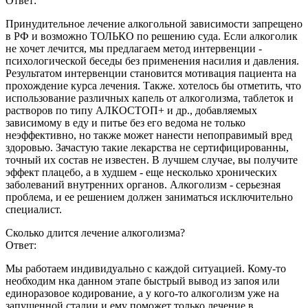
Ответ:
Принудительное лечение алкогольной зависимости запрещено
в РФ и возможно ТОЛЬКО по решению суда. Если алкоголик
не хочет лечится, мы предлагаем метод интервенции -
психологической беседы без применения насилия и давления.
Результатом интервенции становится мотивация пациента на
прохождение курса лечения. Также. хотелось бы отметить, что
использование различных капель от алкоголизма, таблеток и
растворов по типу АЛКОСТОП+ и др., добавляемых
зависимому в еду и питье без его ведома не только
неэффективно, но также может нанести непоправимый вред
здоровью. Зачастую такие лекарства не сертифицированны,
точный их состав не известен. В лучшем случае, вы получите
эффект плацебо, а в худшем - еще несколько хронических
заболеваний внутренних органов. Алкоголизм - серьезная
проблема, и ее решением должен заниматься исключительно
специалист.
Сколько длится лечение алкоголизма?
Ответ:
Мы работаем индивидуально с каждой ситуацией. Кому-то
необходим нка данном этапе быстрый вывод из запоя или
единоразовое кодирование, а у кого-то алкоголизм уже на
запущенной стадии и ему поможет только лечение в