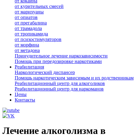
от кокаина
от курительных смесей
от марихуаны
от опиатов
от прегабалина
от трамадола
от тропикамида
от психостимуляторов
от морфина
от метадона
Принудительное лечение наркозависимости
Помощь при передозировке наркотиками
Реабилитация
Наркологический диспансер
Помощь наркотическим зависимым и их родственникам
Реабилитационный центр для алкоголиков
Реабилитационный центр для наркоманов
Цены
Контакты
Лечение алкоголизма в